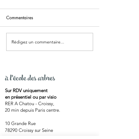
Commentaires
Rédigez un commentaire...
Podcast "Vulvées"
Capsule 4 : Conv
interview David Blin
avec ton corps 4
à l'école des arbres
Sur RDV uniquement
en présentiel ou par visio
RER A Chatou - Croissy,
20 min depuis Paris centre.
10 Grande Rue
78290 Croissy sur Seine