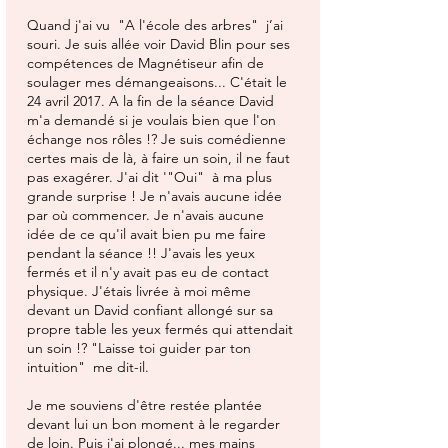
Quand j'ai vu "A l'école des arbres" j’ai
souri. Je suis allée voir David Blin pour ses
compétences de Magnétiseur afin de
soulager mes démangeaisons... C'était le
24 avril 2017. A la fin de la séance David
m'a demandé si je voulais bien que l'on
échange nos rôles !? Je suis comédienne
certes mais de là, à faire un soin, il ne faut
pas exagérer. J'ai dit '"Oui" à ma plus
grande surprise ! Je n'avais aucune idée
par où commencer. Je n'avais aucune
idée de ce qu'il avait bien pu me faire
pendant la séance !! J'avais les yeux
fermés et il n'y avait pas eu de contact
physique. J'étais livrée à moi même
devant un David confiant allongé sur sa
propre table les yeux fermés qui attendait
un soin !? "Laisse toi guider par ton
intuition" me dit-il.
Je me souviens d'être restée plantée
devant lui un bon moment à le regarder
de loin. Puis j'ai plongé... mes mains