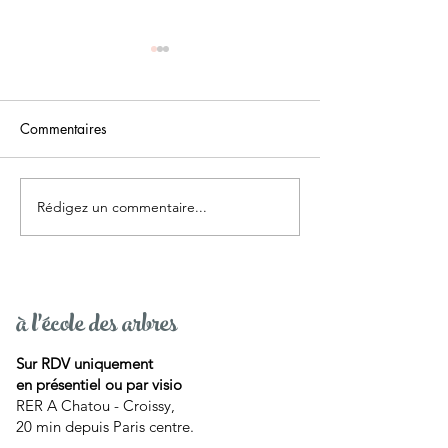
Commentaires
Rédigez un commentaire...
Podcast "Vulvées"
Capsule 4 : Conv
interview David Blin
avec ton corps 4
à l'école des arbres
Sur RDV uniquement
en présentiel ou par visio
RER A Chatou - Croissy,
20 min depuis Paris centre.