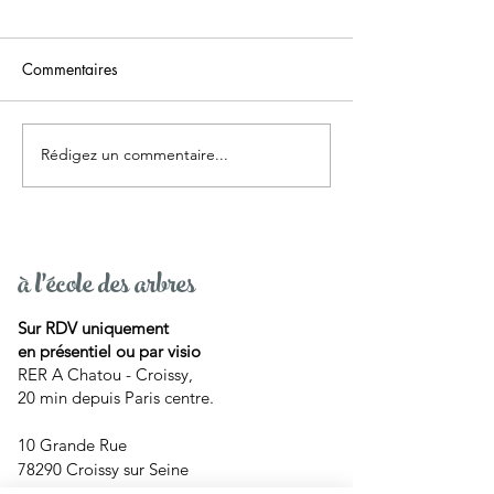
Commentaires
Rédigez un commentaire...
Podcast "Vulvées"
Capsule 4 : Conv
interview David Blin
avec ton corps 4
à l'école des arbres
Sur RDV uniquement
en présentiel ou par visio
RER A Chatou - Croissy,
20 min depuis Paris centre.
10 Grande Rue
78290 Croissy sur Seine